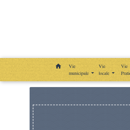
home
Vie
Vie
Vie
municipale
locale
Prat