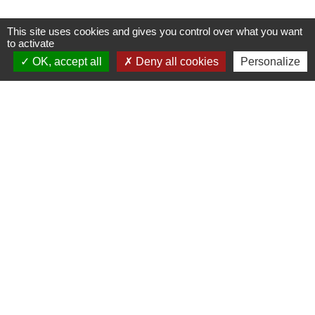
This site uses cookies and gives you control over what you want
to activate
OK, accept all
Deny all cookies
Personalize
Adresse du site internet
:
https://www.canallouis14.com/le-
trac%C3%A9-du-canal