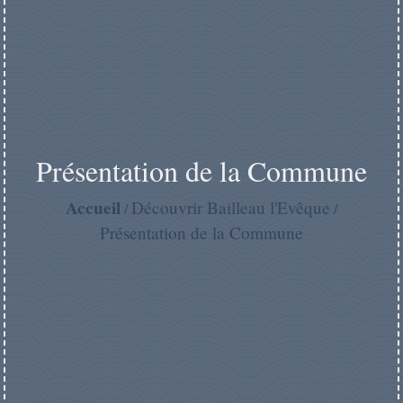
Présentation de la Commune
Accueil
Découvrir Bailleau l'Evêque
/
/
Présentation de la Commune