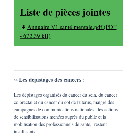
Liste de pièces jointes
Annuaire V1 santé mentale.pdf (PDF
file_download
- 672.39 kB)
Les dépistages des cancers
↪️
:
Les dépistages organisés du cancer du sein, du cancer
colorectal et du cancer du col de l'utérus, malgré des
campagnes de communications nationales, des actions
de sensibilisations menées auprès du public et la
mobilisation des professionnels de santé, restent
insuffisants.