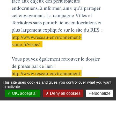
face aux enjeux des perturbateurs
endocriniens, à informer, ainsi qu’à partager
cet engagement. La campagne Villes et
Territoires sans perturbateurs endocriniens et
plus largement expliquée sur le site du RES :
http://www.reseau-environnement-
sante.fr/vtspe/
.
Vous pouvez également retrouver le dossier
de presse par ce lien :
http://www.reseau-environnement-
sante.fr/wp-content/uploads/2020/10/RES-
This site uses cookies and gives you control over what you want
Dossier-de-Presse-VTSPE-oct-2020.pdf
to activate
OK, accept all
Deny all cookies
Personalize
Dans le cadre de son plan d’actions
« sensibilisation des habitants de la région