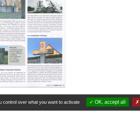
tte photo dans le
 control over what you want to activate
OK, accept all
vril 2021 en allant sur
vers" et ensuite sur Votre