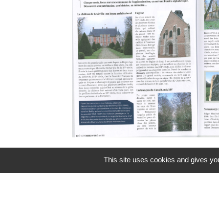
Retrouvez l'article se reportant à ce
This site uses cookies and gives you
Magazine "Votre Agglo" du mois d'a
la page : "Informations diverses / Di
Magazine "Votre Agglo"