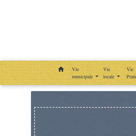
home
Vie
Vie
Vie
municipale
locale
Prat