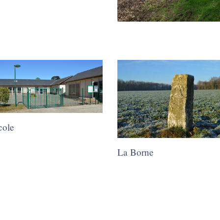
cole
La Borne