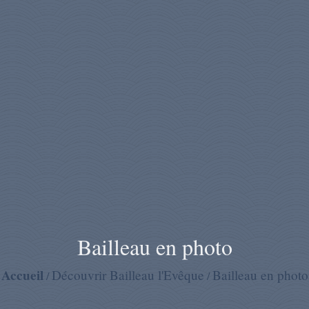
Bailleau en photo
Accueil
Découvrir Bailleau l'Evêque
Bailleau en photo
/
/