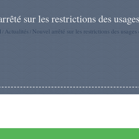
rrêté sur les restrictions des usages
l
Actualités
Nouvel arrêté sur les restrictions des usages 
/
/