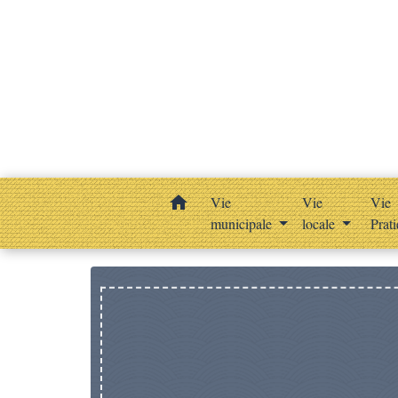
home
Vie
Vie
Vie
municipale
locale
Prat