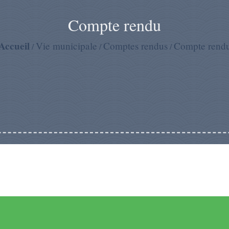
Compte rendu
Accueil
Vie municipale
Comptes rendus
Compte rend
/
/
/