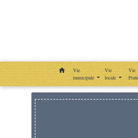
home
Vie
Vie
Vie
municipale
locale
Prat