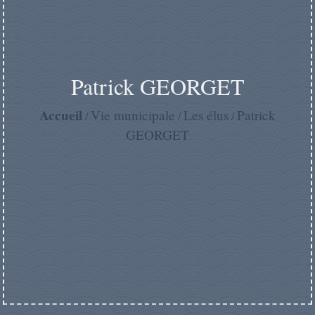
Patrick GEORGET
Accueil
Vie municipale
Les élus
Patrick
/
/
/
GEORGET