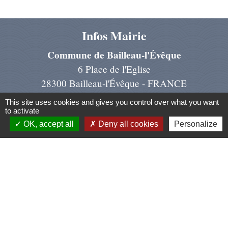
Infos Mairie
Commune de Bailleau-l'Évêque
6 Place de l'Eglise
28300 Bailleau-l'Évêque - FRANCE
+33 2 37 22 97 07
This site uses cookies and gives you control over what you want
to activate
Contact par formulaire
OK, accept all
Deny all cookies
Personalize
Liens
Région Centre Val de Loire
Préfecture d'Eure et Loir
Conseil dép. d'Eure et Loir
Chartres Métropole