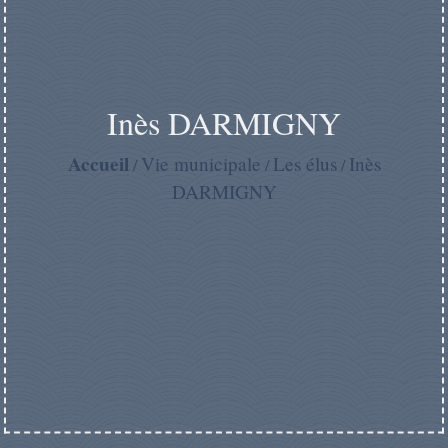
Inès DARMIGNY
Accueil
Vie municipale
Les élus
Inès
/
/
/
DARMIGNY