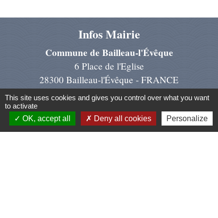
Infos Mairie
Commune de Bailleau-l'Évêque
6 Place de l'Eglise
28300 Bailleau-l'Évêque - FRANCE
+33 2 37 22 97 07
This site uses cookies and gives you control over what you want
to activate
Contact par formulaire
OK, accept all
Deny all cookies
Personalize
Liens
Région Centre Val de Loire
Préfecture d'Eure et Loir
Conseil dép. d'Eure et Loir
Chartres Métropole