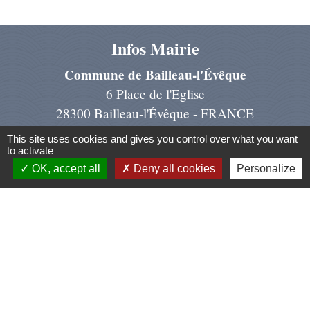
Infos Mairie
Commune de Bailleau-l'Évêque
6 Place de l'Eglise
28300 Bailleau-l'Évêque - FRANCE
+33 2 37 22 97 07
This site uses cookies and gives you control over what you want
to activate
Contact par formulaire
OK, accept all
Deny all cookies
Personalize
Liens
Région Centre Val de Loire
Préfecture d'Eure et Loir
Conseil dép. d'Eure et Loir
Chartres Métropole