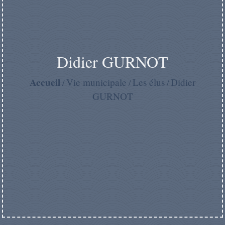
Didier GURNOT
Accueil
Vie municipale
Les élus
Didier
/
/
/
GURNOT