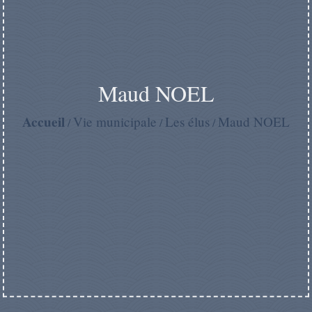
Maud NOEL
Accueil
Vie municipale
Les élus
Maud NOEL
/
/
/