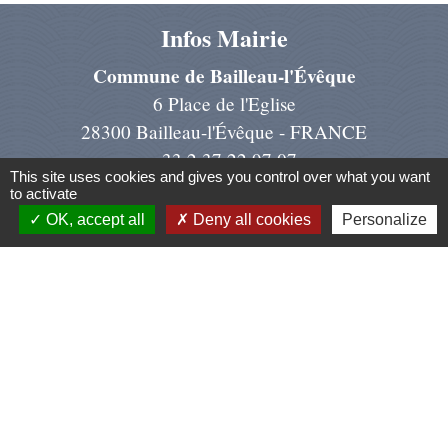
Infos Mairie
Commune de Bailleau-l'Évêque
6 Place de l'Eglise
28300 Bailleau-l'Évêque - FRANCE
+33 2 37 22 97 07
This site uses cookies and gives you control over what you want
Contact par formulaire
to activate
OK, accept all
Deny all cookies
Personalize
Liens
Région Centre Val de Loire
Préfecture d'Eure et Loir
Conseil dép. d'Eure et Loir
Chartres Métropole
Mentions légales
-
Politique de confidentialité
-