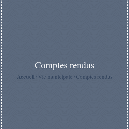
Comptes rendus
Accueil
Vie municipale
Comptes rendus
/
/