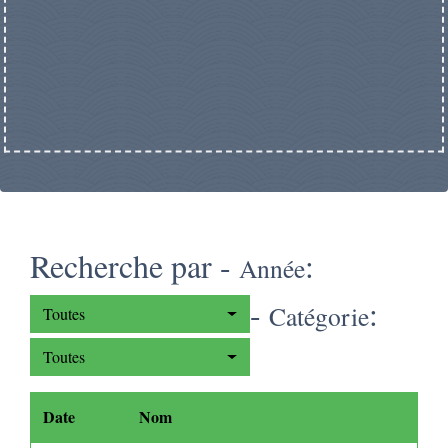
Recherche par -
:
Année
-
:
Catégorie
Toutes
Toutes
Date
Nom