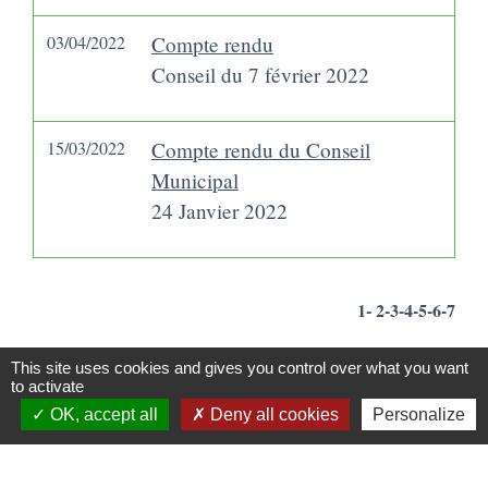
03/04/2022
Compte rendu
Conseil du 7 février 2022
15/03/2022
Compte rendu du Conseil
Municipal
24 Janvier 2022
1
-
2
-3
-4
-5
-6
-7
This site uses cookies and gives you control over what you want
to activate
Infos Mairie
OK, accept all
Deny all cookies
Personalize
Commune de Bailleau-l'Évêque
6 Place de l'Eglise